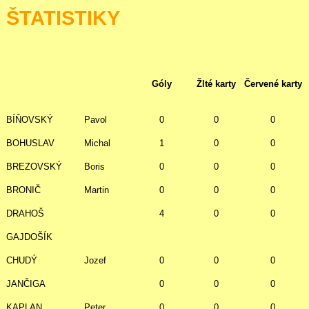
ŠTATISTIKY
Góly
Žlté karty
Červené karty
BÍŇOVSKÝ
Pavol
0
0
0
BOHUSLAV
Michal
1
0
0
BREZOVSKÝ
Boris
0
0
0
BRONIČ
Martin
0
0
0
DRAHOŠ
4
0
0
GAJDOŠÍK
CHUDÝ
Jozef
0
0
0
JANČIGA
0
0
0
KAPLAN
Peter
0
0
0