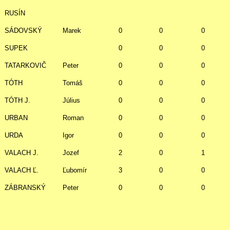
RUSÍN
SÁDOVSKÝ
Marek
0
0
0
SUPEK
0
0
0
TATARKOVIČ
Peter
0
0
0
TÓTH
Tomáš
0
0
0
TÓTH J.
Július
0
0
0
URBAN
Roman
0
0
0
URDA
Igor
0
0
0
VALACH J.
Jozef
2
0
1
VALACH Ľ.
Ľubomír
3
0
0
ZÁBRANSKÝ
Peter
0
0
0