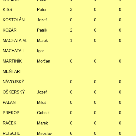
KISS
Peter
3
0
0
KOSTOLÁNI
Jozef
0
0
0
KOZÁR
Patrik
2
0
0
MACHATA M.
Marek
1
0
0
MACHATA I.
Igor
MARTINÍK
Morčan
0
0
0
MEŇHART
NÁVOJSKÝ
0
0
0
OŠKERSKÝ
Jozef
0
0
0
PALAN
Miloš
0
0
0
PREKOP
Gabriel
0
0
0
RAČEK
Marek
0
0
0
REISCHL
Miroslav
6
0
0